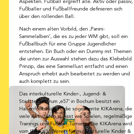
Aspekten. Fußball ergreift alle. Aktiv oder passiv,
Fußballer und Fußballfreunde definieren sich
über den rollenden Ball.
Nach einem alten Vorbild, den ‚Panini-
Sammelalben’, die es zu jeder WM gibt, soll ein
Fußballbuch für eine Gruppe Jugendlicher
entstehen. Ein Buch oder ein Dummy mit Themen
die unten zur Auswahl stehen dazu das Klebebild
Prinzip, das eine Sammellust entfacht und einen
Anspruch erhebt auch bearbeitet zu werden und
auch komplett zu sein.
Das interkulturelle Kinder-, Jugend- &
Stadtteilzentrum ‚e57’ in Bochum besitzt ein
Hallenfußballdach, die sogenannte KIKArena, die
viele Aktivitäten zulässt wie Spielen, regelmäßige
Trainings und Fußball-Turniere. Die KIKArena wird
vom IFAK e.V. (Verein für multikulturelle Kinder &