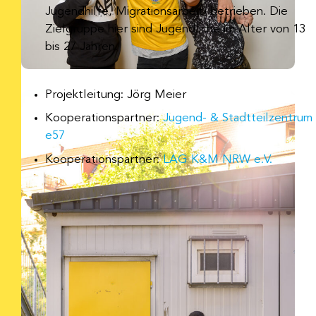
Jugendhilfe, Migrationsarbeit) betrieben. Die
Zielgruppe hier sind Jugendliche im Alter von 13
bis 27 Jahren.
Projektleitung: Jörg Meier
Kooperationspartner:
Jugend- & Stadtteilzentrum
e57
Kooperationspartner:
LAG K&M NRW e.V.