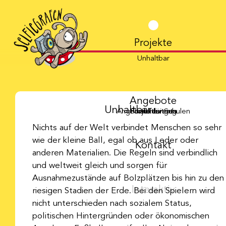
Projekte
Unhaltbar
Angebote
Unhaltbar
Angebote für Schulen
Fortbildungen
Projektleitung
Firmenevents
Nichts auf der Welt verbindet Menschen so sehr
wie der kleine Ball, egal ob aus Leder oder
Kontakt
anderen Materialien. Die Regeln sind verbindlich
und weltweit gleich und sorgen für
Ausnahmezustände auf Bolzplätzen bis hin zu den
Interaktiv
riesigen Stadien der Erde. Bei den Spielern wird
nicht unterschieden nach sozialem Status,
politischen Hintergründen oder ökonomischen